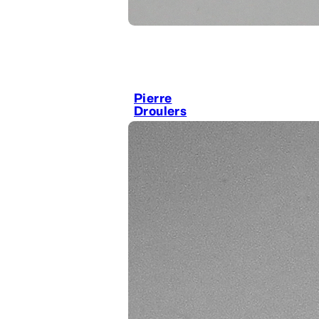
Pierre
Droulers